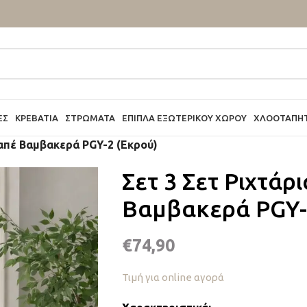
ΕΣ
ΚΡΕΒΆΤΙΑ
ΣΤΡΏΜΑΤΑ
ΈΠΙΠΛΑ ΕΞΩΤΕΡΙΚΟΎ ΧΏΡΟΥ
ΧΛΟΟΤΆΠΗ
ναπέ Βαμβακερά PGY-2 (Εκρού)
Σετ 3 Σετ Ριχτάρ
Βαμβακερά PGY-
€
74,90
Τιμή για online αγορά