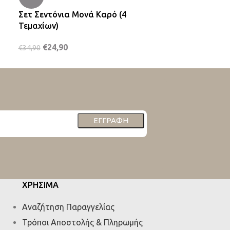
Σετ Σεντόνια Μονά Καρό (4
Σετ Σεντόνια
Τεμαχίων)
(4 Τεμαχίων)
€
24,90
€
24,90
€
34,90
€
34,90
ΕΓΓΡΑΦΉ
ΧΡΗΣΙΜΑ
Αναζήτηση Παραγγελίας
Τρόποι Αποστολής & Πληρωμής