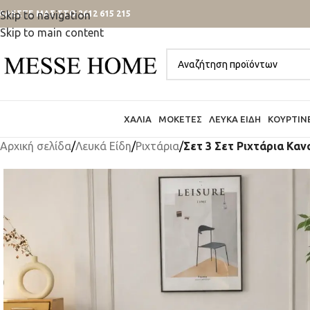
ΑΛΕΣΤΕ ΜΑΣ ΣΤΟ 2612 615 215
Skip to navigation
Skip to main content
ΧΑΛΙΆ
ΜΟΚΈΤΕΣ
ΛΕΥΚΆ ΕΊΔΗ
ΚΟΥΡΤΊΝ
Αρχική σελίδα
/
Λευκά Είδη
/
Ριχτάρια
/
Σετ 3 Σετ Ριχτάρια Κα