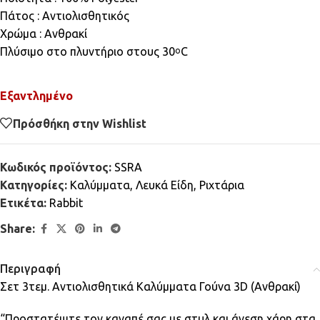
Πάτος : Αντιολισθητικός
Χρώμα : Ανθρακί
Πλύσιμο στο πλυντήριο στους 30
C
ο
Εξαντλημένο
Πρόσθήκη στην Wishlist
Κωδικός προϊόντος:
SSRA
Κατηγορίες:
Καλύμματα
,
Λευκά Είδη
,
Ριχτάρια
Ετικέτα:
Rabbit
Share:
Περιγραφή
Σετ 3τεμ. Αντιολισθητικά Καλύμματα Γούνα 3D (Ανθρακί)
“Προστατέψτε τον καναπέ σας με στυλ και άνεση χάρη στα