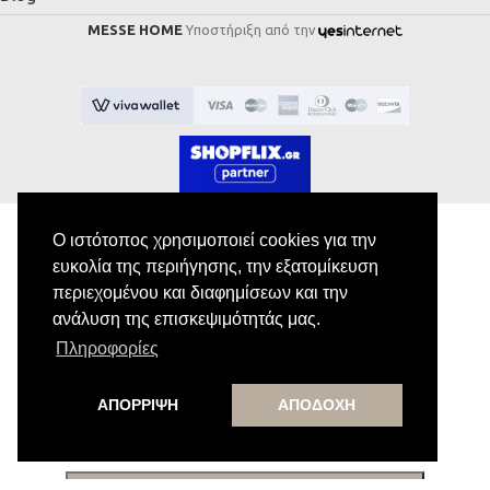
MESSE HOME
Υποστήριξη από την
Ο ιστότοπος χρησιμοποιεί cookies για την
ευκολία της περιήγησης, την εξατομίκευση
Εγγραφή στο Newsletter
περιεχομένου και διαφημίσεων και την
ανάλυση της επισκεψιμότητάς μας.
Κάνε εγγραφή στο newsletter μας για να
Πληροφορίες
λαμβάνεις αποκλειστικές προσφορές.
ΑΠΟΡΡΙΨΗ
ΑΠΟΔΟΧΗ
Εγγραφή