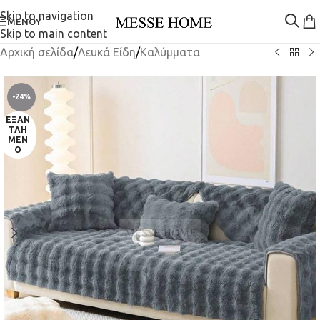
Skip to navigation
ΜΕΝΟΎ
Skip to main content
Αρχική σελίδα
/
Λευκά Είδη
/
Καλύμματα
-24%
ΕΞΑΝ
ΤΛΗ
ΜΈΝ
Ο