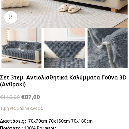
Κλικ για μεγέθυνση
Σετ 3τεμ. Αντιολισθητικά Καλύμματα Γούνα 3D
(Ανθρακί)
€
87,00
€
115,00
Τιμή για online αγορά
Διαστάσεις : 70x70cm 70x150cm 70x180cm
Ποιότητα : 100% Polyester