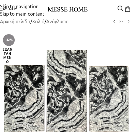
Skip to navigation
ΜΕΝΟΎ
Skip to main content
Αρχική σελίδα
/
Χαλιά
/
Ανάγλυφα
-42%
ΕΞΑΝ
ΤΛΗ
ΜΈΝ
Ο