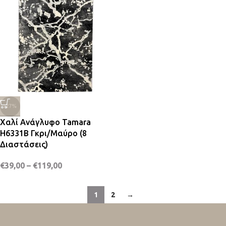
-27%
Χαλί Ανάγλυφο Tamara
H6331B Γκρι/Μαύρο (8
Διαστάσεις)
€
39,00
–
€
119,00
1
2
→