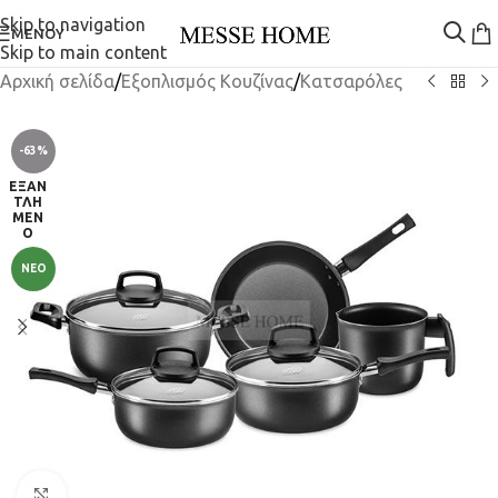
Skip to navigation
ΜΕΝΟΎ
Skip to main content
Αρχική σελίδα
/
Εξοπλισμός Κουζίνας
/
Κατσαρόλες
-63%
ΕΞΑΝ
ΤΛΗ
ΜΈΝ
Ο
ΝΈΟ
Κλικ για μεγέθυνση