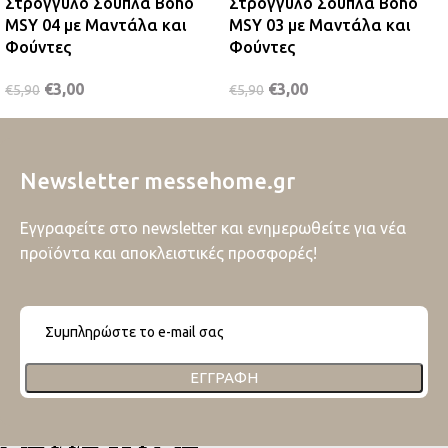
Στρογγυλό Σουπλά Boho
Στρογγυλό Σουπλά Boho
MSY 04 με Μαντάλα και
MSY 03 με Μαντάλα και
Φούντες
Φούντες
€
3,00
€
3,00
€
5,90
€
5,90
Newsletter messehome.gr
Εγγραφείτε στο newsletter και ενημερωθείτε για νέα
προϊόντα και αποκλειστικές προσφορές!
ΕΓΓΡΑΦΉ