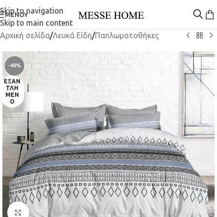
Skip to navigation
ΜΕΝΟΎ
Skip to main content
Αρχική σελίδα
/
Λευκά Είδη
/
Παπλωματοθήκες
-40%
ΕΞΑΝ
ΤΛΗ
ΜΈΝ
Ο
Κλικ για μεγέθυνση