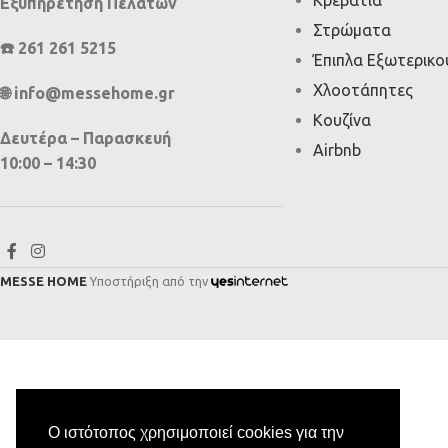
Εξυπηρέτηση Πελατών
Στρώματα
☎️ 261 261 5215
Έπιπλα Εξωτερικ
Χλοοτάπητες
🌐 info@messehome.gr
Κουζίνα
Δευτέρα – Παρασκευή
Airbnb
10:00 – 14:30
MESSE HOME
Υποστήριξη από την
Ο ιστότοπος χρησιμοποιεί cookies για την