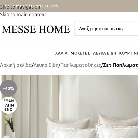
ΑΛΕΣΤΕ ΜΑΣ ΣΤΟ 2612 615 215
Skip to navigation
Skip to main content
ΧΑΛΙΆ
ΜΟΚΈΤΕΣ
ΛΕΥΚΆ ΕΊΔΗ
ΚΟΥΡΤΊΝ
Αρχική σελίδα
/
Λευκά Είδη
/
Παπλωματοθήκες
/
Σετ Παπλωματο
-40%
ΕΞΑΝ
ΤΛΗΜ
ΈΝΟ