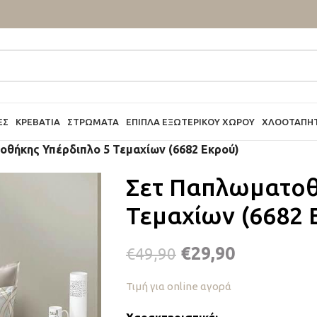
ΕΣ
ΚΡΕΒΆΤΙΑ
ΣΤΡΏΜΑΤΑ
ΈΠΙΠΛΑ ΕΞΩΤΕΡΙΚΟΎ ΧΏΡΟΥ
ΧΛΟΟΤΆΠΗ
θήκης Υπέρδιπλο 5 Τεμαχίων (6682 Εκρού)
Σετ Παπλωματοθ
Τεμαχίων (6682 
€
29,90
€
49,90
Τιμή για online αγορά