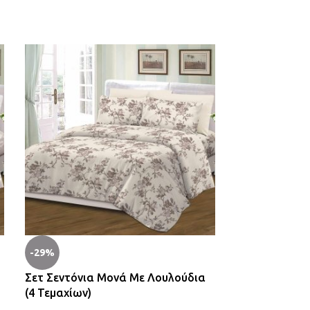
-29%
-29%
Σετ Σεντόνια Μονά Με Λουλούδια
Σετ Σεντόνια
(4 Τεμαχίων)
(4 Τεμαχίων)