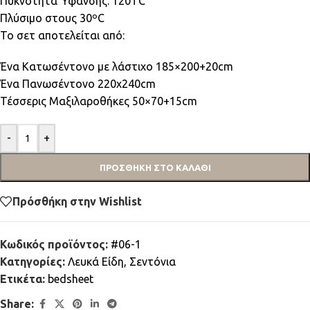
Πυκνότητα Ύφανσης: 120TC
Πλύσιμο στους 30ºC
Το σετ αποτελείται από:
Ένα Κατωσέντονο με λάστιχο 185×200+20cm
Ένα Πανωσέντονο 220x240cm
Τέσσερις Μαξιλαροθήκες 50×70+15cm
-
+
ΠΡΟΣΘΉΚΗ ΣΤΟ ΚΑΛΆΘΙ
Πρόσθήκη στην Wishlist
Κωδικός προϊόντος:
#06-1
Κατηγορίες:
Λευκά Είδη
,
Σεντόνια
Ετικέτα:
bedsheet
Share: