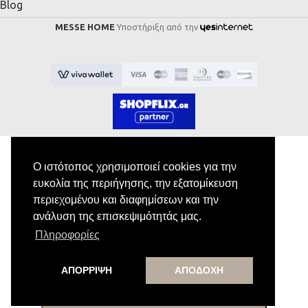
Blog
MESSE HOME
Υποστήριξη από την
Ο ιστότοπος χρησιμοποιεί cookies για την
ευκολία της περιήγησης, την εξατομίκευση
Εγγραφή στο Newsletter
περιεχομένου και διαφημίσεων και την
ανάλυση της επισκεψιμότητάς μας.
Κάνε εγγραφή στο newsletter μας για να
Πληροφορίες
λαμβάνεις αποκλειστικές προσφορές.
ΑΠΟΡΡΙΨΗ
ΑΠΟΔΟΧΗ