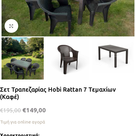
Κλικ για μεγέθυνση
Σετ Τραπεζαρίας Hobi Rattan 7 Τεμαχίων
(Καφέ)
€
149,00
€
195,00
Τιμή για online αγορά
Χαρακτηριστικά: