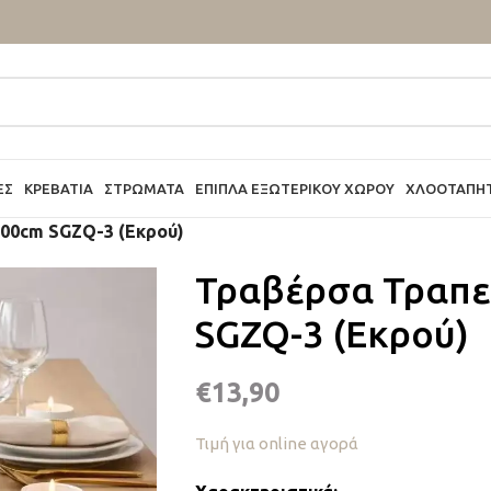
ΕΣ
ΚΡΕΒΆΤΙΑ
ΣΤΡΏΜΑΤΑ
ΈΠΙΠΛΑ ΕΞΩΤΕΡΙΚΟΎ ΧΏΡΟΥ
ΧΛΟΟΤΆΠΗ
200cm SGZQ-3 (Εκρού)
Τραβέρσα Τραπε
SGZQ-3 (Εκρού)
€
13,90
Τιμή για online αγορά