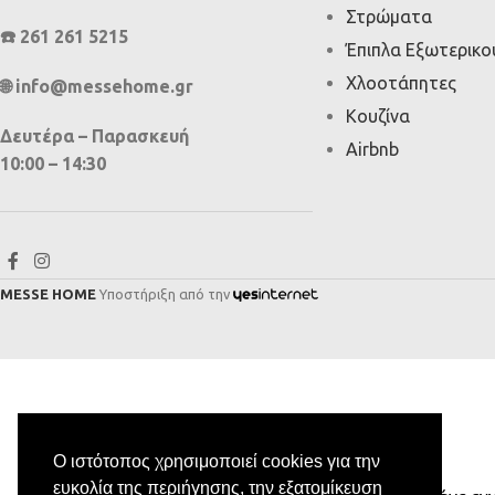
Στρώματα
☎️ 261 261 5215
Έπιπλα Εξωτερικ
Χλοοτάπητες
🌐 info@messehome.gr
Κουζίνα
Δευτέρα – Παρασκευή
Airbnb
10:00 – 14:30
MESSE HOME
Υποστήριξη από την
Ο ιστότοπος χρησιμοποιεί cookies για την
ευκολία της περιήγησης, την εξατομίκευση