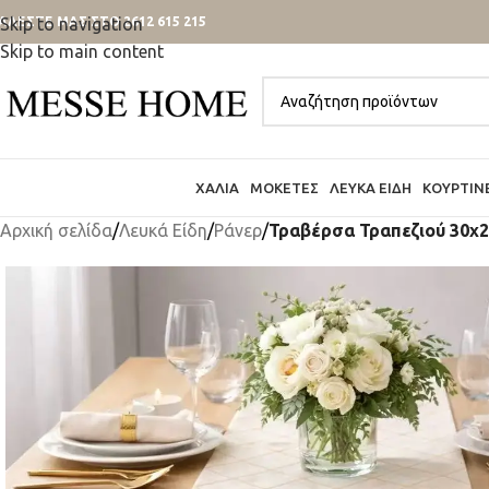
ΑΛΕΣΤΕ ΜΑΣ ΣΤΟ 2612 615 215
Skip to navigation
Skip to main content
ΧΑΛΙΆ
ΜΟΚΈΤΕΣ
ΛΕΥΚΆ ΕΊΔΗ
ΚΟΥΡΤΊΝ
Αρχική σελίδα
/
Λευκά Είδη
/
Ράνερ
/
Τραβέρσα Τραπεζιού 30x