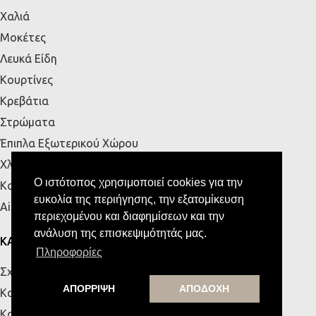
Χαλιά
Μοκέτες
Λευκά Είδη
Κουρτίνες
Κρεβάτια
Στρώματα
Έπιπλα Εξωτερικού Χώρου
Χλοοτάπητες
Ο ιστότοπος χρησιμοποιεί cookies για την
Κουζίνα
ευκολία της περιήγησης, την εξατομίκευση
Airbnb
περιεχομένου και διαφημίσεων και την
ανάλυση της επισκεψιμότητάς μας.
ΚΑΤΑΣΤΗΜΑΤΑ
Πληροφορίες
Σχετικά με εμάς
ΑΠΟΡΡΙΨΗ
ΑΠΟΔΟΧΗ
Κατάστημα Πάτρας
Κατάστημα Κρήτης