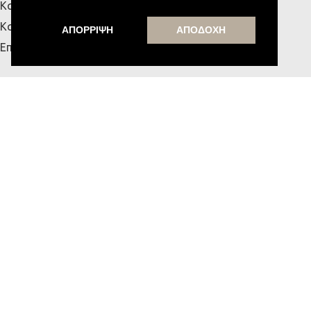
Κατάστημα Πάτρας
Κατάστημα Κρήτης
ΑΠΟΡΡΙΨΗ
ΑΠΟΔΟΧΗ
Επικοινωνία
ΧΡΗΣΙΜΑ
Αναζήτηση Παραγγελίας
Τρόποι Αποστολής & Πληρωμής
Πολιτική Απορρήτου
Όροι Χρήσης
Blog
MESSE HOME
Υποστήριξη από την