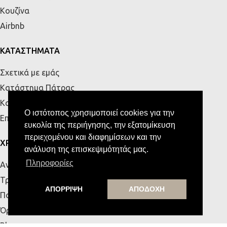
Κουζίνα
Airbnb
ΚΑΤΑΣΤΗΜΑΤΑ
Σχετικά με εμάς
Κατάστημα Πάτρας
Κατάστημα Κρήτης
Ο ιστότοπος χρησιμοποιεί cookies για την
Επικοινωνία
ευκολία της περιήγησης, την εξατομίκευση
περιεχομένου και διαφημίσεων και την
ΧΡΗΣΙΜΑ
ανάλυση της επισκεψιμότητάς μας.
Πληροφορίες
Αναζήτηση Παραγγελίας
Τρόποι Αποστολής & Πληρωμής
ΑΠΟΡΡΙΨΗ
ΑΠΟΔΟΧΗ
Πολιτική Απορρήτου
Όροι Χρήσης
Blog