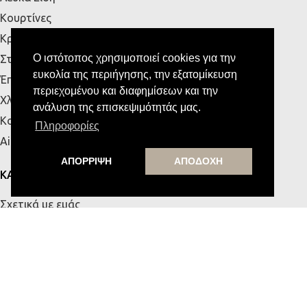
Κουρτίνες
Κρεβάτια
Ο ιστότοπος χρησιμοποιεί cookies για την
Στρώματα
ευκολία της περιήγησης, την εξατομίκευση
Έπιπλα Εξωτερικού Χώρου
περιεχομένου και διαφημίσεων και την
Χλοοτάπητες
ανάλυση της επισκεψιμότητάς μας.
Κουζίνα
Πληροφορίες
Airbnb
ΑΠΟΡΡΙΨΗ
ΑΠΟΔΟΧΗ
ΚΑΤΑΣΤΗΜΑΤΑ
Σχετικά με εμάς
Κατάστημα Πάτρας
Κατάστημα Κρήτης
Επικοινωνία
ΧΡΗΣΙΜΑ