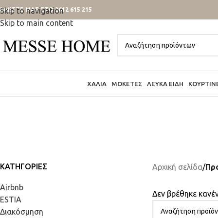
ΑΛΕΣΤΕ ΜΑΣ ΣΤΟ 2612 615 215
Skip to navigation
Skip to main content
ΧΑΛΙΆ
ΜΟΚΈΤΕΣ
ΛΕΥΚΆ ΕΊΔΗ
ΚΟΥΡΤΊΝ
ΚΑΤΗΓΟΡΊΕΣ
Αρχική σελίδα
/
Πρ
Airbnb
Δεν βρέθηκε κανέν
ESTIA
Διακόσμηση