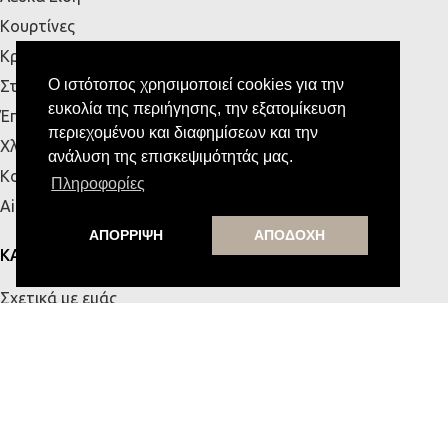
Κουρτίνες
Κρεβάτια
Ο ιστότοπος χρησιμοποιεί cookies για την
Στρώματα
ευκολία της περιήγησης, την εξατομίκευση
Έπιπλα Εξωτερικού Χώρου
περιεχομένου και διαφημίσεων και την
Χλοοτάπητες
ανάλυση της επισκεψιμότητάς μας.
Κουζίνα
Πληροφορίες
Airbnb
ΑΠΟΡΡΙΨΗ
ΑΠΟΔΟΧΗ
ΚΑΤΑΣΤΗΜΑΤΑ
Σχετικά με εμάς
Κατάστημα Πάτρας
Κατάστημα Κρήτης
Επικοινωνία
ΧΡΗΣΙΜΑ