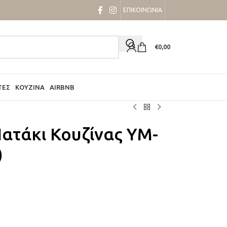
ΕΠΙΚΟΙΝΩΝΙΑ
€
0,00
ΤΕΣ
ΚΟΥΖΊΝΑ
AIRBNB
Πατάκι Κουζίνας YM-
)