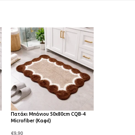
Πατάκι Μπάνιου 50x80cm CQB-4
Πατάκι Μπάνι
Microfiber (Καφέ)
Αντιολισθητικ
€
9,90
€
5,90
–
€
11,90