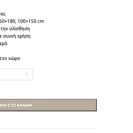
νας
 60×180, 100×150 cm
 την ολίσθηση
ε συχνή χρήση
θερό
στον χώρο
ΚΗ ΣΤΟ ΚΑΛΆΘΙ