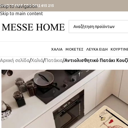
ΑΛΕΣΤΕ ΜΑΣ ΣΤΟ 2612 615 215
Skip to navigation
Skip to main content
ΧΑΛΙΆ
ΜΟΚΈΤΕΣ
ΛΕΥΚΆ ΕΊΔΗ
ΚΟΥΡΤΊΝ
Αρχική σελίδα
/
Χαλιά
/
Πατάκια
/
Αντιολισθητικό Πατάκι Κουζ