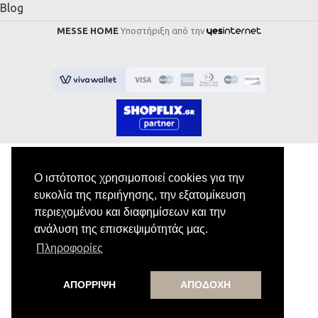
Blog
MESSE HOME
Υποστήριξη από την
Ο ιστότοπος χρησιμοποιεί cookies για την
Εγγραφή στο Newsletter
ευκολία της περιήγησης, την εξατομίκευση
περιεχομένου και διαφημίσεων και την
ανάλυση της επισκεψιμότητάς μας.
Κάνε εγγραφή στο newsletter μας για να
Πληροφορίες
λαμβάνεις αποκλειστικές προσφορές.
ΑΠΟΡΡΙΨΗ
ΑΠΟΔΟΧΗ