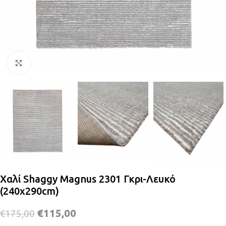
Κλικ για μεγέθυνση
Χαλί Shaggy Magnus 2301 Γκρι-Λευκό
(240χ290cm)
€
115,00
€
175,00