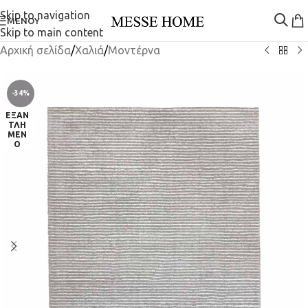
Skip to navigation
ΜΕΝΟΎ
Skip to main content
Αρχική σελίδα
/
Χαλιά
/
Μοντέρνα
-34%
ΕΞΑΝ
ΤΛΗ
ΜΈΝ
Ο