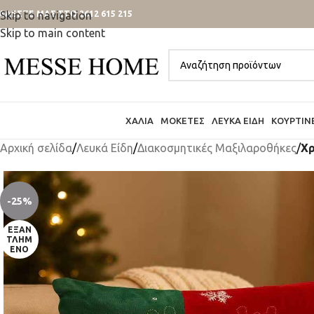
ΑΛΕΣΤΕ ΜΑΣ ΣΤΟ 2612 615 215
Skip to navigation
Skip to main content
ΧΑΛΙΆ
ΜΟΚΈΤΕΣ
ΛΕΥΚΆ ΕΊΔΗ
ΚΟΥΡΤΊΝ
Αρχική σελίδα
/
Λευκά Είδη
/
Διακοσμητικές Μαξιλαροθήκες
/
Χρ
-25%
ΕΞΑΝ
ΤΛΗΜ
ΈΝΟ