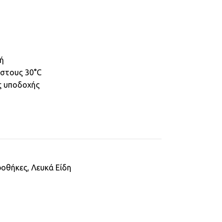
ή
 στους 30°C
ς υποδοχής
ροθήκες
,
Λευκά Είδη