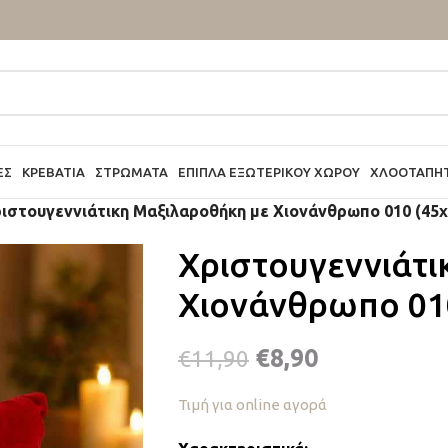
ΕΣ
ΚΡΕΒΆΤΙΑ
ΣΤΡΏΜΑΤΑ
ΈΠΙΠΛΑ ΕΞΩΤΕΡΙΚΟΎ ΧΏΡΟΥ
ΧΛΟΟΤΆΠΗ
ιστουγεννιάτικη Μαξιλαροθήκη με Χιονάνθρωπο 010 (45
Χριστουγεννιάτι
Χιονάνθρωπο 01
€
8,90
€
11,90
Τιμή για online αγορά