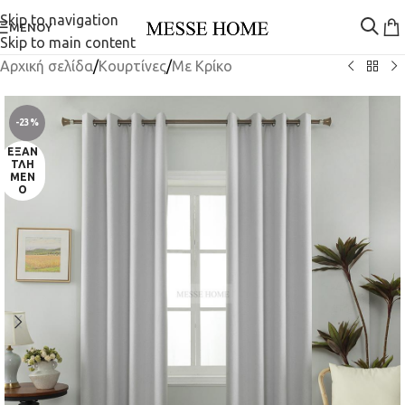
Skip to navigation
ΜΕΝΟΎ
Skip to main content
Αρχική σελίδα
/
Κουρτίνες
/
Mε Κρίκο
-23%
ΕΞΑΝ
ΤΛΗ
ΜΈΝ
Ο