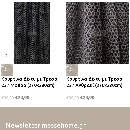
-23%
-23%
Κουρτίνα Δίχτυ με Τρέσα
Κουρτίνα Δίχτυ με Τρέσα
237 Μαύρο (270x280cm)
237 Ανθρακί (270x280cm)
€
29,90
€
29,90
€
39,00
€
39,00
Newsletter messehome.gr