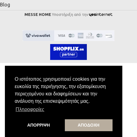
Blog
MESSE HOME
Υποστήριξη από την
Ο ιστότοπος χρησιμοποιεί cookies για την
Εγγραφή στο Newsletter
ευκολία της περιήγησης, την εξατομίκευση
περιεχομένου και διαφημίσεων και την
Κάνε εγγραφή στο newsletter μας για να
ανάλυση της επισκεψιμότητάς μας.
λαμβάνεις αποκλειστικές προσφορές.
Πληροφορίες
ΑΠΟΡΡΙΨΗ
ΑΠΟΔΟΧΗ