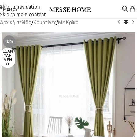
Skip to navigation
ΜΕΝΟΎ
Skip to main content
Αρχική σελίδα
/
Κουρτίνες
/
Mε Κρίκο
-23%
ΕΞΑΝ
ΤΛΗ
ΜΈΝ
Ο