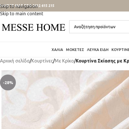
ΑΛΕΣΤΕ ΜΑΣ ΣΤΟ 2612 615 215
Skip to navigation
Skip to main content
ΧΑΛΙΆ
ΜΟΚΈΤΕΣ
ΛΕΥΚΆ ΕΊΔΗ
ΚΟΥΡΤΊΝ
Αρχική σελίδα
/
Κουρτίνες
/
Mε Κρίκο
/
Κουρτίνα Σκίασης με Κρ
-28%