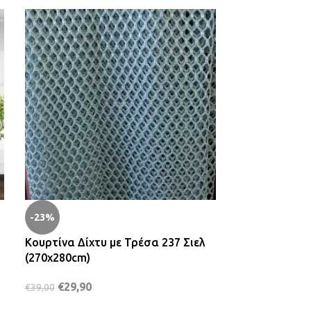
-23%
-24%
Κουρτίνα Δίχτυ με Τρέσα 237 Σιελ
Κουρτίνα Γάζ
(270x280cm)
6011 Μπεζ (1
€
29,90
€
14,90
€
39,00
€
19,50