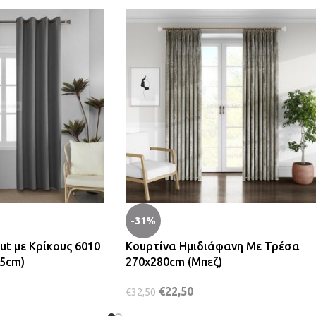
-31%
ut με Κρίκους 6010
Κουρτίνα Ημιδιάφανη Με Τρέσα
65cm)
270x280cm (Μπεζ)
€
22,50
€
32,50