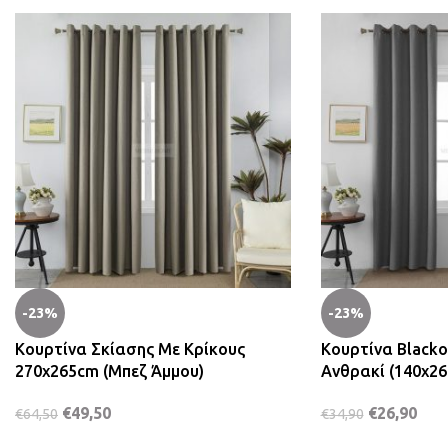
-23%
-23%
Κουρτίνα Σκίασης Με Κρίκους
Κουρτίνα Blacko
270x265cm (Μπεζ Άμμου)
Ανθρακί (140x2
€
49,50
€
26,90
€
64,50
€
34,90