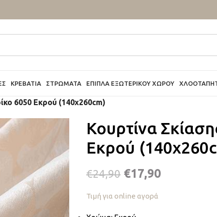
ΕΣ
ΚΡΕΒΆΤΙΑ
ΣΤΡΏΜΑΤΑ
ΈΠΙΠΛΑ ΕΞΩΤΕΡΙΚΟΎ ΧΏΡΟΥ
ΧΛΟΟΤΆΠΗ
ίκο 6050 Εκρού (140x260cm)
Κουρτίνα Σκίαση
Εκρού (140x260
€
17,90
€
24,90
Τιμή για online αγορά