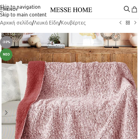
Skip to navigation
ΜΕΝΟΎ
Skip to main content
Αρχική σελίδα
/
Λευκά Είδη
/
Κουβέρτες
-30%
ΝΈΟ