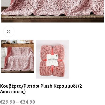
Κλικ για μεγέθυνση
Κουβέρτα/Ριχτάρι Plush Κεραμμυδί (2
Διαστάσεις)
€
29,90
–
€
34,90