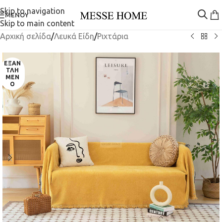
Skip to navigation
ΜΕΝΟΎ
Skip to main content
Αρχική σελίδα
/
Λευκά Είδη
/
Ριχτάρια
ΕΞΑΝ
ΤΛΗ
ΜΈΝ
Ο