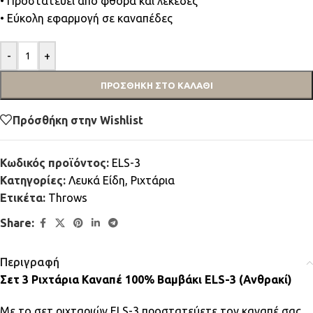
• Προστατεύει από φθορά και λεκέδες
• Εύκολη εφαρμογή σε καναπέδες
-
+
ΠΡΟΣΘΉΚΗ ΣΤΟ ΚΑΛΆΘΙ
Πρόσθήκη στην Wishlist
Κωδικός προϊόντος:
ELS-3
Κατηγορίες:
Λευκά Είδη
,
Ριχτάρια
Ετικέτα:
Throws
Share:
Περιγραφή
Σετ 3 Ριχτάρια Καναπέ 100% Βαμβάκι ELS-3 (Ανθρακί)
Με το σετ ριχταριών ELS-3 προστατεύετε τον καναπέ σας