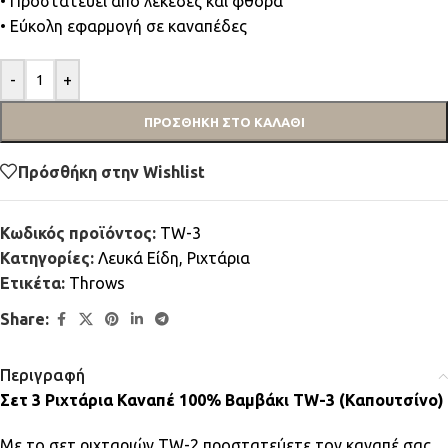
• Προστατεύει από λεκέδες και φθορά
• Εύκολη εφαρμογή σε καναπέδες
-
+
ΠΡΟΣΘΉΚΗ ΣΤΟ ΚΑΛΆΘΙ
Πρόσθήκη στην Wishlist
Κωδικός προϊόντος:
TW-3
Κατηγορίες:
Λευκά Είδη
,
Ριχτάρια
Ετικέτα:
Throws
Share:
Περιγραφή
Σετ 3 Ριχτάρια Καναπέ 100% Βαμβάκι TW-3 (Καπουτσίνο)
Με το σετ ριχταριών TW-2 προστατεύετε τον καναπέ σας