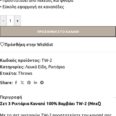
• Προστατεύει από λεκέδες και φθορά
• Εύκολη εφαρμογή σε καναπέδες
-
+
ΠΡΟΣΘΉΚΗ ΣΤΟ ΚΑΛΆΘΙ
Πρόσθήκη στην Wishlist
Κωδικός προϊόντος:
TW-2
Κατηγορίες:
Λευκά Είδη
,
Ριχτάρια
Ετικέτα:
Throws
Share:
Περιγραφή
Σετ 3 Ριχτάρια Καναπέ 100% Βαμβάκι TW-2 (Μπεζ)
Με το σετ ριχταριών TW-2 προστατεύετε τον καναπέ σας