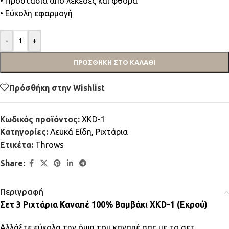
• Προστασία από λεκέδες και φθορά
• Εύκολη εφαρμογή
-
+
ΠΡΟΣΘΉΚΗ ΣΤΟ ΚΑΛΆΘΙ
Πρόσθήκη στην Wishlist
Κωδικός προϊόντος:
XKD-1
Κατηγορίες:
Λευκά Είδη
,
Ριχτάρια
Ετικέτα:
Throws
Share:
Περιγραφή
Σετ 3 Ριχτάρια Καναπέ 100% Βαμβάκι XKD-1 (Εκρού)
Αλλάξτε εύκολα την όψη του καναπέ σας με το σετ