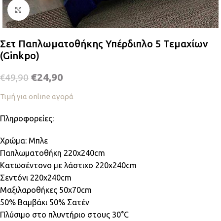
Κλικ για μεγέθυνση
Σετ Παπλωματοθήκης Υπέρδιπλο 5 Τεμαχίων
(Ginkpo)
€
24,90
€
49,90
Τιμή για online αγορά
Πληροφορείες:
Χρώμα: Μπλε
Παπλωματοθήκη 220x240cm
Κατωσέντονο με λάστιχο 220x240cm
Σεντόνι 220x240cm
Μαξιλαροθήκες 50x70cm
50% Βαμβάκι 50% Σατέν
Πλύσιμο στο πλυντήριο στους 30°C