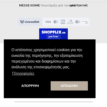
MESSE HOME
Υποστήριξη από την
Ο ιστότοπος χρησιμοποιεί cookies για την
ευκολία της περιήγησης, την εξατομίκευση
Εγγραφή στο Newsletter
περιεχομένου και διαφημίσεων και την
ανάλυση της επισκεψιμότητάς μας.
Κάνε εγγραφή στο newsletter μας για να
Πληροφορίες
λαμβάνεις αποκλειστικές προσφορές.
ΑΠΟΡΡΙΨΗ
ΑΠΟΔΟΧΗ
Εγγραφή