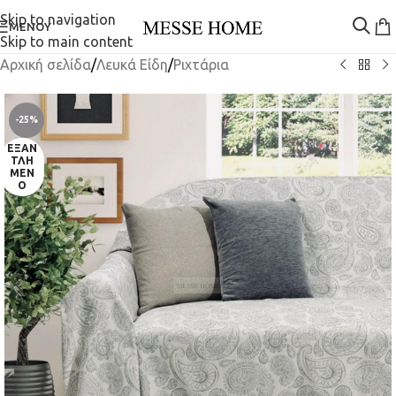
Skip to navigation
ΜΕΝΟΎ
Skip to main content
Αρχική σελίδα
/
Λευκά Είδη
/
Ριχτάρια
-25%
ΕΞΑΝ
ΤΛΗ
ΜΈΝ
Ο