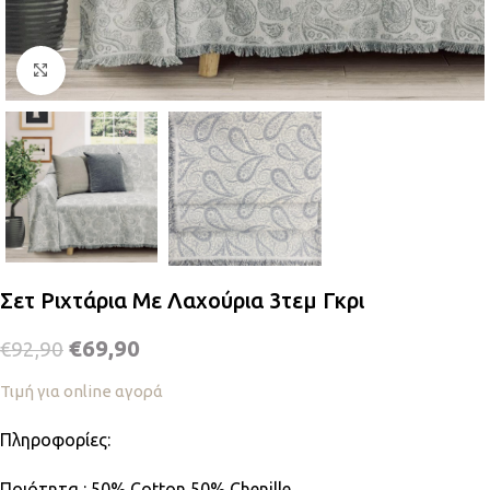
Κλικ για μεγέθυνση
Σετ Ριχτάρια Με Λαχούρια 3τεμ Γκρι
€
69,90
€
92,90
Τιμή για online αγορά
Πληροφορίες:
Ποιότητα : 50% Cotton 50% Chenille