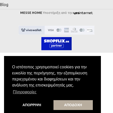
Blog
MESSE HOME
Υποστήριξη από την
Ο ιστότοπος χρησιμοποιεί cookies για την
Εγγραφή στο Newsletter
ευκολία της περιήγησης, την εξατομίκευση
περιεχομένου και διαφημίσεων και την
Κάνε εγγραφή στο newsletter μας για να
ανάλυση της επισκεψιμότητάς μας.
λαμβάνεις αποκλειστικές προσφορές.
Πληροφορίες
ΑΠΟΡΡΙΨΗ
ΑΠΟΔΟΧΗ