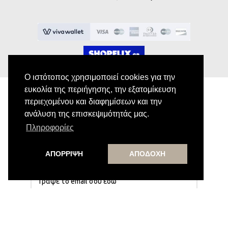
Ο ιστότοπος χρησιμοποιεί cookies για την
ευκολία της περιήγησης, την εξατομίκευση
περιεχομένου και διαφημίσεων και την
ανάλυση της επισκεψιμότητάς μας.
Εγγραφή στο Newsletter
Πληροφορίες
Κάνε εγγραφή στο newsletter μας για να
λαμβάνεις αποκλειστικές προσφορές.
ΑΠΟΡΡΙΨΗ
ΑΠΟΔΟΧΗ
Εγγραφή