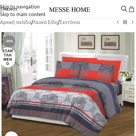
Skip to navigation
ΜΕΝΟΎ
Skip to main content
Αρχική σελίδα
/
Λευκά Είδη
/
Σεντόνια
-26%
ΕΞΑΝ
ΤΛΗ
ΜΈΝ
Ο