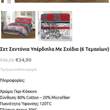
Κλικ για μεγέθυνση
Σετ Σεντόνια Υπέρδιπλα Με Σχέδια (6 Τεμαχίων)
€
34,90
€
46,90
Τιμή για online αγορά
Πληροφορίες:
Χρώμα: Γκρι-Κόκκινο
Σύνθεση: 80% Cotton – 20% Microfiber
Πυκνότητα Ύφανσης: 120TC
Πλύσιμο στους 30ºC