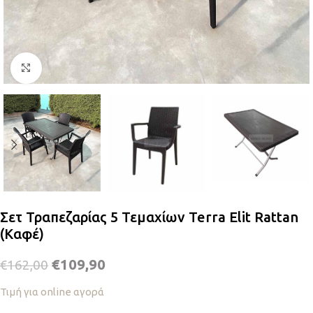
Κλικ για μεγέθυνση
Σετ Τραπεζαρίας 5 Τεμαχίων Terra Elit Rattan
(Καφέ)
€
109,90
€
162,00
Τιμή για online αγορά