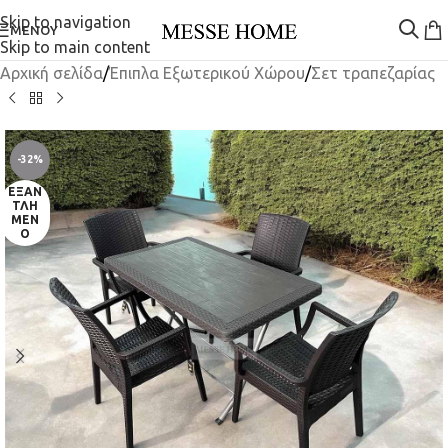
Skip to navigation
ΜΕΝΟΎ
Skip to main content
Αρχική σελίδα
/
Έπιπλα Εξωτερικού Χώρου
/
Σετ τραπεζαρίας
-32%
ΕΞΑΝ
ΤΛΗ
ΜΈΝ
Ο