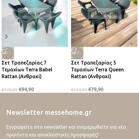
-25%
-30%
Σετ Τραπεζαρίας 7
Σετ Τραπεζαρίας 5
Τεμαχίων Terra Babel
Τεμαχίων Terra Queen
Rattan (Ανθρακί)
Rattan (Ανθρακί)
€
94,90
€
79,90
€
126,00
€
114,00
Newsletter messehome.gr
Εγγραφείτε στο newsletter και ενημερωθείτε για νέα
προϊόντα και αποκλειστικές προσφορές!