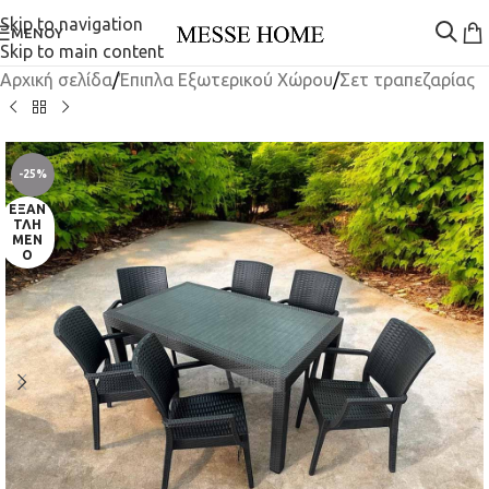
Skip to navigation
ΜΕΝΟΎ
Skip to main content
Αρχική σελίδα
/
Έπιπλα Εξωτερικού Χώρου
/
Σετ τραπεζαρίας
-25%
ΕΞΑΝ
ΤΛΗ
ΜΈΝ
Ο