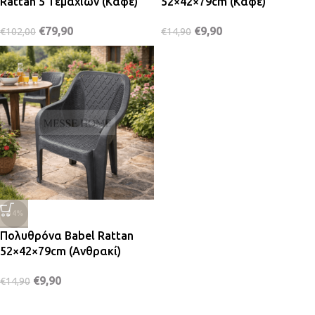
Rattan 5 Τεμαχίων (Καφέ)
52×42×79cm (Καφέ)
€
79,90
€
9,90
€
102,00
€
14,90
-34%
Πολυθρόνα Babel Rattan
52×42×79cm (Ανθρακί)
€
9,90
€
14,90