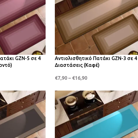
ατάκι GZN-5 σε 4
Αντιολισθητικό Πατάκι GZN-3 σε 4
ρντό)
Διαστάσεις (Καφέ)
€
7,90
–
€
16,90