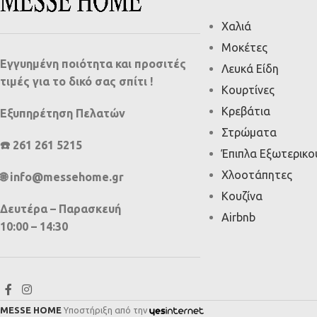
Χαλιά
Μοκέτες
Εγγυημένη ποιότητα και προσιτές
Λευκά Είδη
τιμές για το δικό σας σπίτι !
Κουρτίνες
Κρεβάτια
Εξυπηρέτηση Πελατών
Στρώματα
☎️ 261 261 5215
Έπιπλα Εξωτερικ
Χλοοτάπητες
🌐 info@messehome.gr
Κουζίνα
Δευτέρα – Παρασκευή
Airbnb
10:00 – 14:30
MESSE HOME
Υποστήριξη από την