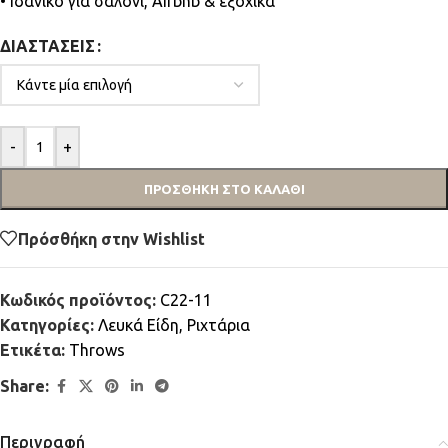
• Ιδανικό για σαλόνι, Airbnb & εξοχικά
ΔΙΑΣΤΆΣΕΙΣ
-
+
ΠΡΟΣΘΉΚΗ ΣΤΟ ΚΑΛΆΘΙ
Πρόσθήκη στην Wishlist
Κωδικός προϊόντος:
C22-11
Κατηγορίες:
Λευκά Είδη
,
Ριχτάρια
Ετικέτα:
Throws
Share:
Περιγραφή