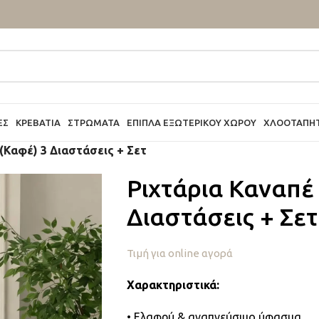
ΕΣ
ΚΡΕΒΆΤΙΑ
ΣΤΡΏΜΑΤΑ
ΈΠΙΠΛΑ ΕΞΩΤΕΡΙΚΟΎ ΧΏΡΟΥ
ΧΛΟΟΤΆΠΗ
(Καφέ) 3 Διαστάσεις + Σετ
Ριχτάρια Καναπέ 
Διαστάσεις + Σετ
Τιμή για online αγορά
Χαρακτηριστικά:
• Ελαφρύ & αναπνεύσιμο ύφασμα