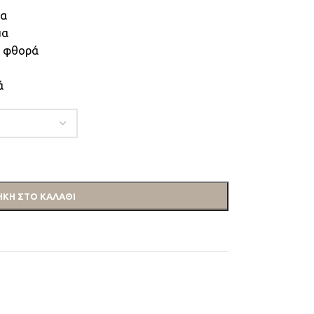
σα
μα
& φθορά
ά
ΚΗ ΣΤΟ ΚΑΛΆΘΙ