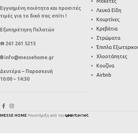
Μοκέτες
Εγγυημένη ποιότητα και προσιτές
Λευκά Είδη
τιμές για το δικό σας σπίτι !
Κουρτίνες
Κρεβάτια
Εξυπηρέτηση Πελατών
Στρώματα
☎️ 261 261 5215
Έπιπλα Εξωτερικ
Χλοοτάπητες
🌐 info@messehome.gr
Κουζίνα
Δευτέρα – Παρασκευή
Airbnb
10:00 – 14:30
MESSE HOME
Υποστήριξη από την