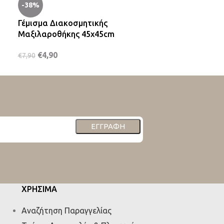
-38%
-24%
Γέμισμα Διακοσμητικής
Ριχτάρι Cheni
Μαξιλαροθήκης 45x45cm
Γκρι 4 Διαστά
€
4,90
€
20,90
–
€
35,9
€
7,90
ΕΓΓΡΑΦΉ
ΧΡΗΣΙΜΑ
Αναζήτηση Παραγγελίας