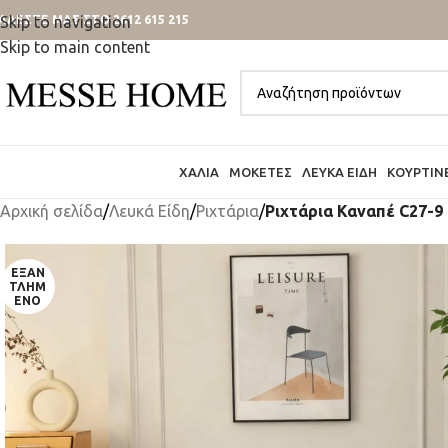
ΑΛΕΣΤΕ ΜΑΣ ΣΤΟ 2612 615 215
Skip to navigation
Skip to main content
ΧΑΛΙΆ
ΜΟΚΈΤΕΣ
ΛΕΥΚΆ ΕΊΔΗ
ΚΟΥΡΤΊΝ
Αρχική σελίδα
/
Λευκά Είδη
/
Ριχτάρια
/
Ριχτάρια Καναπέ C27-9 
ΕΞΑΝ
ΤΛΗΜ
ΈΝΟ