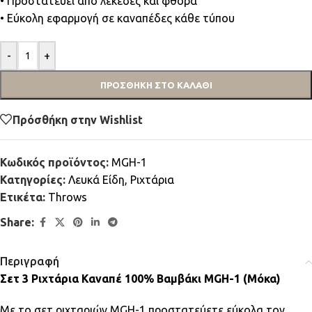
• Προστατεύει από λεκέδες και φθορά
• Εύκολη εφαρμογή σε καναπέδες κάθε τύπου
-
+
ΠΡΟΣΘΉΚΗ ΣΤΟ ΚΑΛΆΘΙ
Πρόσθήκη στην Wishlist
Κωδικός προϊόντος:
MGH-1
Κατηγορίες:
Λευκά Είδη
,
Ριχτάρια
Ετικέτα:
Throws
Share:
Περιγραφή
Σετ 3 Ριχτάρια Καναπέ 100% Βαμβάκι MGH-1 (Μόκα)
Με το σετ ριχταριών MGH-1 προστατεύετε εύκολα τον