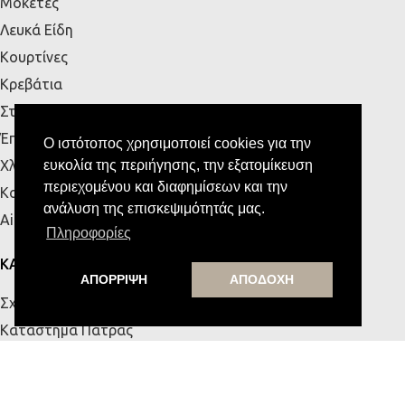
Μοκέτες
Λευκά Είδη
Κουρτίνες
Κρεβάτια
Στρώματα
Έπιπλα Εξωτερικού Χώρου
Ο ιστότοπος χρησιμοποιεί cookies για την
Χλοοτάπητες
ευκολία της περιήγησης, την εξατομίκευση
περιεχομένου και διαφημίσεων και την
Κουζίνα
ανάλυση της επισκεψιμότητάς μας.
Airbnb
Πληροφορίες
ΚΑΤΑΣΤΗΜΑΤΑ
ΑΠΟΡΡΙΨΗ
ΑΠΟΔΟΧΗ
Σχετικά με εμάς
Κατάστημα Πάτρας
Κατάστημα Κρήτης
Επικοινωνία