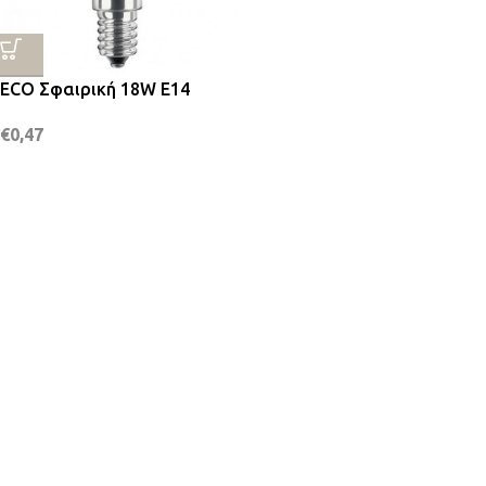
ECO Σφαιρική 18W Ε14
€
0,47