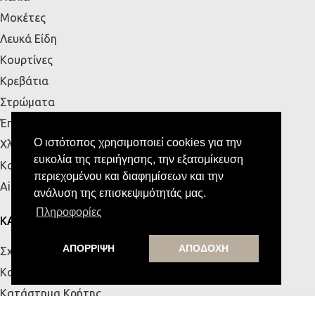
Μοκέτες
Λευκά Είδη
Κουρτίνες
Κρεβάτια
Στρώματα
Έπιπλα Εξωτερικού Χώρου
Ο ιστότοπος χρησιμοποιεί cookies για την
Χλοοτάπητες
ευκολία της περιήγησης, την εξατομίκευση
Κουζίνα
περιεχομένου και διαφημίσεων και την
Airbnb
ανάλυση της επισκεψιμότητάς μας.
Πληροφορίες
ΚΑΤΑΣΤΗΜΑΤΑ
ΑΠΟΡΡΙΨΗ
ΑΠΟΔΟΧΗ
Σχετικά με εμάς
Κατάστημα Πάτρας
Κατάστημα Κρήτης
Επικοινωνία