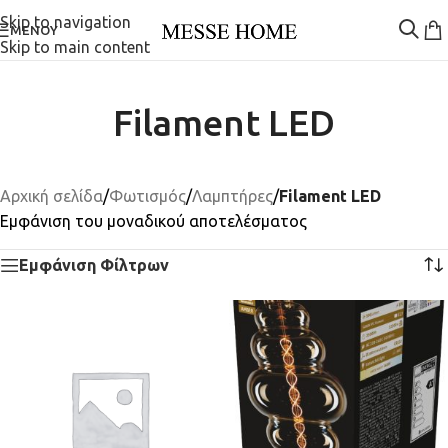
Skip to navigation
ΜΕΝΟΎ
Skip to main content
Filament LED
Αρχική σελίδα
/
Φωτισμός
/
Λαμπτήρες
/
Filament LED
Εμφάνιση του μοναδικού αποτελέσματος
Εμφάνιση Φίλτρων