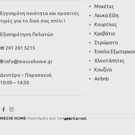
Μοκέτες
Εγγυημένη ποιότητα και προσιτές
Λευκά Είδη
τιμές για το δικό σας σπίτι !
Κουρτίνες
Κρεβάτια
Εξυπηρέτηση Πελατών
Στρώματα
☎️ 261 261 5215
Έπιπλα Εξωτερικ
Χλοοτάπητες
🌐 info@messehome.gr
Κουζίνα
Δευτέρα – Παρασκευή
Airbnb
10:00 – 14:30
MESSE HOME
Υποστήριξη από την