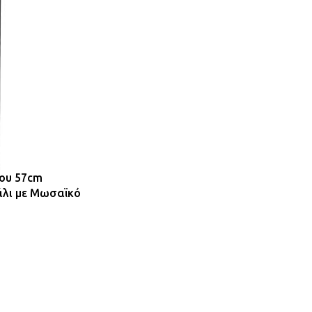
που 57cm
λι με Μωσαϊκό