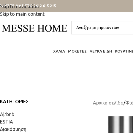
ΑΛΕΣΤΕ ΜΑΣ ΣΤΟ 2612 615 215
Skip to navigation
Skip to main content
ΧΑΛΙΆ
ΜΟΚΈΤΕΣ
ΛΕΥΚΆ ΕΊΔΗ
ΚΟΥΡΤΊΝ
ΚΑΤΗΓΟΡΊΕΣ
Αρχική σελίδα
/
Φω
Airbnb
ESTIA
Διακόσμηση