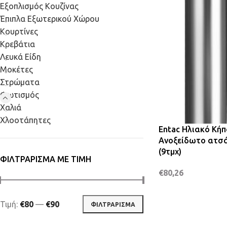
Εξοπλισμός Κουζίνας
Έπιπλα Εξωτερικού Χώρου
Κουρτίνες
Κρεβάτια
Λευκά Είδη
Μοκέτες
Στρώματα
Φωτισμός
Χαλιά
Χλοοτάπητες
Entac Ηλιακό Κή
Ανοξείδωτο ατσά
(9τμχ)
ΦΙΛΤΡΆΡΙΣΜΑ ΜΕ ΤΙΜΉ
€
80,26
Τιμή:
€80
—
€90
ΦΙΛΤΡΆΡΙΣΜΑ