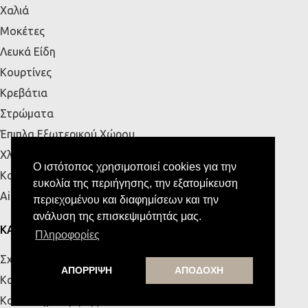
Χαλιά
Μοκέτες
Λευκά Είδη
Κουρτίνες
Κρεβάτια
Στρώματα
Έπιπλα Εξωτερικού Χώρου
Χλοοτάπητες
Ο ιστότοπος χρησιμοποιεί cookies για την
Κουζίνα
ευκολία της περιήγησης, την εξατομίκευση
Airbnb
περιεχομένου και διαφημίσεων και την
ανάλυση της επισκεψιμότητάς μας.
ΚΑΤΑΣΤΗΜΑΤΑ
Πληροφορίες
Σχετικά με εμάς
ΑΠΟΡΡΙΨΗ
ΑΠΟΔΟΧΗ
Κατάστημα Πάτρας
Κατάστημα Κρήτης