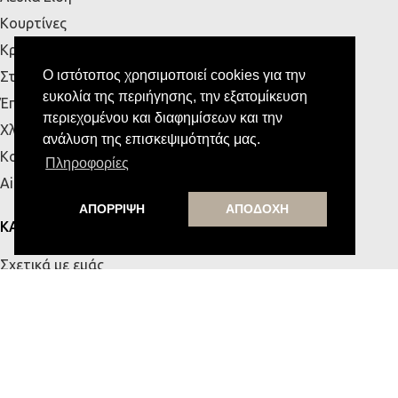
Κουρτίνες
Κρεβάτια
Ο ιστότοπος χρησιμοποιεί cookies για την
Στρώματα
ευκολία της περιήγησης, την εξατομίκευση
Έπιπλα Εξωτερικού Χώρου
περιεχομένου και διαφημίσεων και την
Χλοοτάπητες
ανάλυση της επισκεψιμότητάς μας.
Κουζίνα
Πληροφορίες
Airbnb
ΑΠΟΡΡΙΨΗ
ΑΠΟΔΟΧΗ
ΚΑΤΑΣΤΗΜΑΤΑ
Σχετικά με εμάς
Κατάστημα Πάτρας
Κατάστημα Κρήτης
Επικοινωνία
ΧΡΗΣΙΜΑ