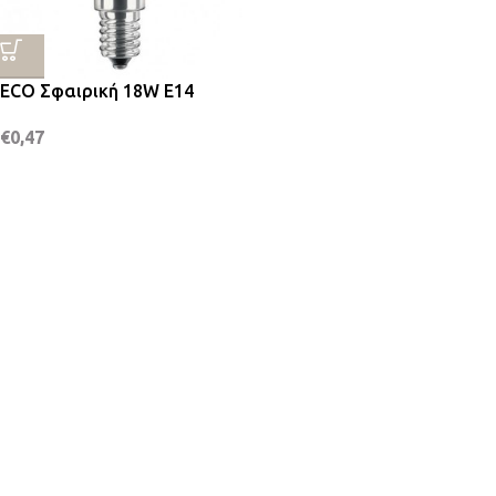
ECO Σφαιρική 18W Ε14
€
0,47