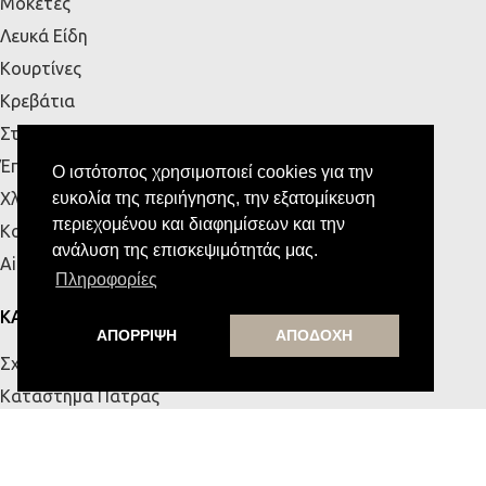
Μοκέτες
Λευκά Είδη
Κουρτίνες
Κρεβάτια
Στρώματα
Έπιπλα Εξωτερικού Χώρου
Ο ιστότοπος χρησιμοποιεί cookies για την
Χλοοτάπητες
ευκολία της περιήγησης, την εξατομίκευση
περιεχομένου και διαφημίσεων και την
Κουζίνα
ανάλυση της επισκεψιμότητάς μας.
Airbnb
Πληροφορίες
ΚΑΤΑΣΤΗΜΑΤΑ
ΑΠΟΡΡΙΨΗ
ΑΠΟΔΟΧΗ
Σχετικά με εμάς
Κατάστημα Πάτρας
Κατάστημα Κρήτης
Επικοινωνία