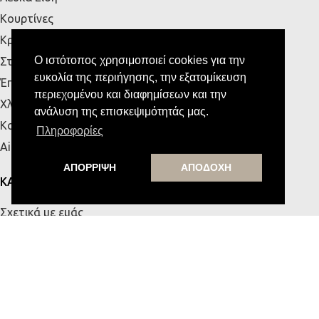
Κουρτίνες
Κρεβάτια
Ο ιστότοπος χρησιμοποιεί cookies για την
Στρώματα
ευκολία της περιήγησης, την εξατομίκευση
Έπιπλα Εξωτερικού Χώρου
περιεχομένου και διαφημίσεων και την
Χλοοτάπητες
ανάλυση της επισκεψιμότητάς μας.
Κουζίνα
Πληροφορίες
Airbnb
ΑΠΟΡΡΙΨΗ
ΑΠΟΔΟΧΗ
ΚΑΤΑΣΤΗΜΑΤΑ
Σχετικά με εμάς
Κατάστημα Πάτρας
Κατάστημα Κρήτης
Επικοινωνία
ΧΡΗΣΙΜΑ