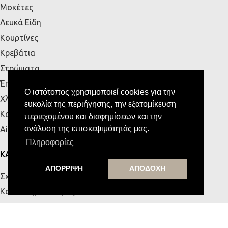
Μοκέτες
Λευκά Είδη
Κουρτίνες
Κρεβάτια
Στρώματα
Έπιπλα Εξωτερικού Χώρου
Ο ιστότοπος χρησιμοποιεί cookies για την
Χλοοτάπητες
ευκολία της περιήγησης, την εξατομίκευση
Κουζίνα
περιεχομένου και διαφημίσεων και την
ανάλυση της επισκεψιμότητάς μας.
Airbnb
Πληροφορίες
ΚΑΤΑΣΤΗΜΑΤΑ
ΑΠΟΡΡΙΨΗ
ΑΠΟΔΟΧΗ
Σχετικά με εμάς
Κατάστημα Πάτρας
Κατάστημα Κρήτης
Επικοινωνία