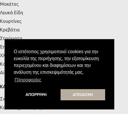
Μοκέτες
Λευκά Είδη
Κουρτίνες
Κρεβάτια
Στρώματα
Έπιπλα Εξωτερικού Χώρου
Ο ιστότοπος χρησιμοποιεί cookies για την
Χλοοτάπητες
ευκολία της περιήγησης, την εξατομίκευση
Κουζίνα
περιεχομένου και διαφημίσεων και την
ανάλυση της επισκεψιμότητάς μας.
Airbnb
Πληροφορίες
ΚΑΤΑΣΤΗΜΑΤΑ
ΑΠΟΡΡΙΨΗ
ΑΠΟΔΟΧΗ
Σχετικά με εμάς
Κατάστημα Πάτρας
Κατάστημα Κρήτης
Επικοινωνία