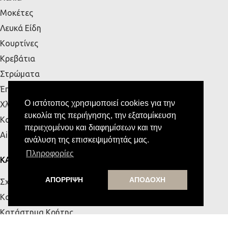
Μοκέτες
Λευκά Είδη
Κουρτίνες
Κρεβάτια
Στρώματα
Έπιπλα Εξωτερικού Χώρου
Ο ιστότοπος χρησιμοποιεί cookies για την
Χλοοτάπητες
ευκολία της περιήγησης, την εξατομίκευση
Κουζίνα
περιεχομένου και διαφημίσεων και την
Airbnb
ανάλυση της επισκεψιμότητάς μας.
Πληροφορίες
ΚΑΤΑΣΤΗΜΑΤΑ
ΑΠΟΡΡΙΨΗ
ΑΠΟΔΟΧΗ
Σχετικά με εμάς
Κατάστημα Πάτρας
Κατάστημα Κρήτης
Επικοινωνία