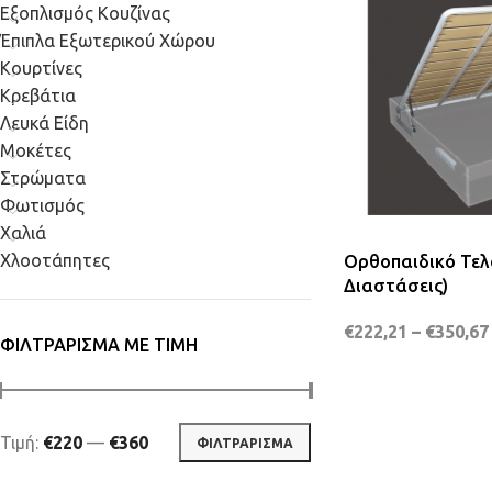
Εξοπλισμός Κουζίνας
Έπιπλα Εξωτερικού Χώρου
Κουρτίνες
Κρεβάτια
Λευκά Είδη
Μοκέτες
Στρώματα
Φωτισμός
Χαλιά
Χλοοτάπητες
Ορθοπαιδικό Τελά
Διαστάσεις)
€
222,21
–
€
350,67
ΦΙΛΤΡΆΡΙΣΜΑ ΜΕ ΤΙΜΉ
Τιμή:
€220
—
€360
ΦΙΛΤΡΆΡΙΣΜΑ