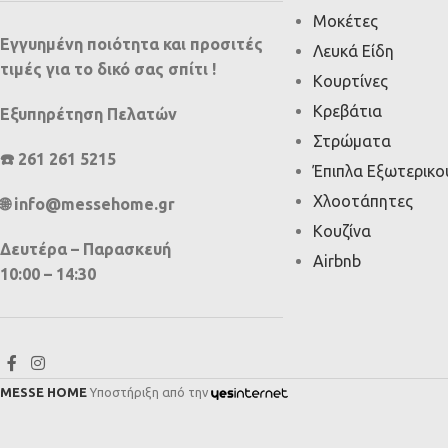
Μοκέτες
Εγγυημένη ποιότητα και προσιτές
Λευκά Είδη
τιμές για το δικό σας σπίτι !
Κουρτίνες
Κρεβάτια
Εξυπηρέτηση Πελατών
Στρώματα
☎️ 261 261 5215
Έπιπλα Εξωτερικ
Χλοοτάπητες
🌐 info@messehome.gr
Κουζίνα
Δευτέρα – Παρασκευή
Airbnb
10:00 – 14:30
MESSE HOME
Υποστήριξη από την